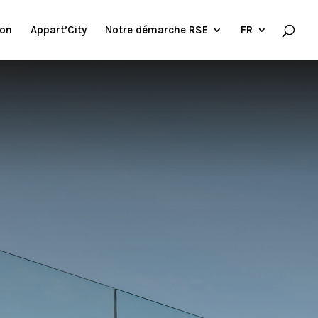
ion
Appart’City
Notre démarche RSE
FR