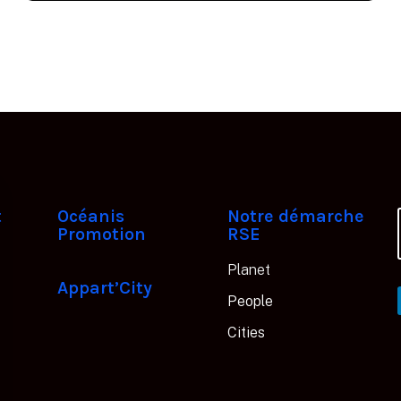
t
Océanis
Notre démarche
Promotion
RSE
Planet
Appart’City
People
Cities