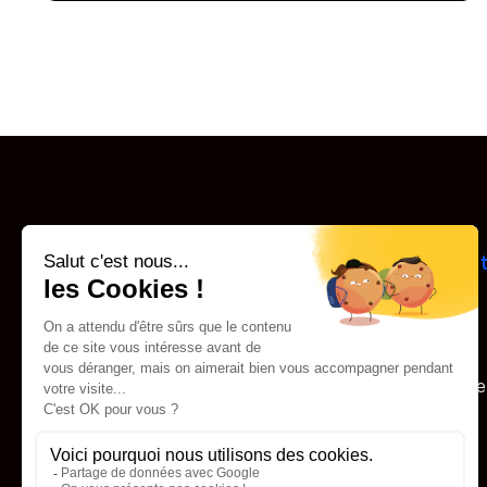
Le Groupe
Pôle étudian
et coliving
Notre histoire
L
es marques
On parle de nous
commerciales
Notre patrimoine
Nous rejoindre