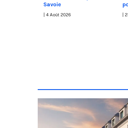
tudiantes
Savoie
p
|
4 Août 2026
|
2