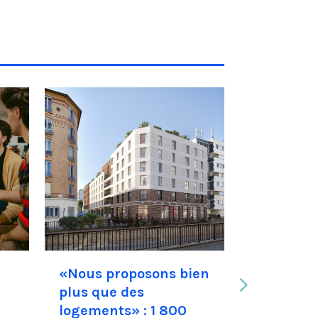
«Nous proposons bien
« Pierres
plus que des
Maël Aou
logements» : 1 800
d’UXCO 