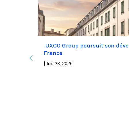
 un
UXCO Group poursuit son dév
r
France
Saint-
|
Juin 23, 2026
on et
diantes en
en Ile-de-
en 2026, le