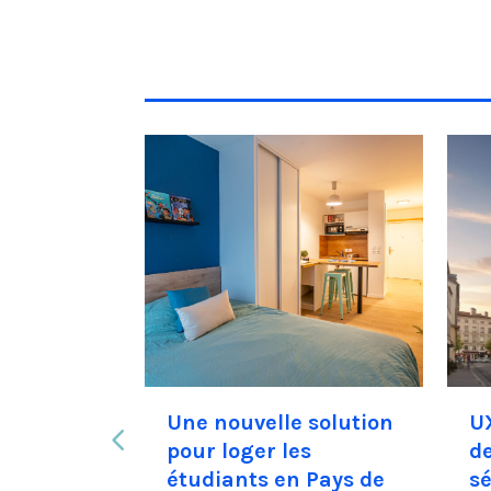
poursuit
Une nouvelle solution
U
ement de
pour loger les
de
étudiants en Pays de
sé