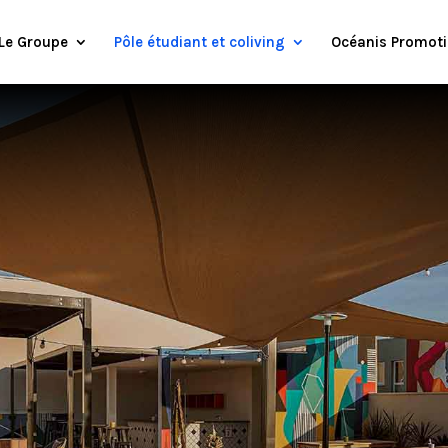
Le Groupe
Pôle étudiant et coliving
Océanis Promot