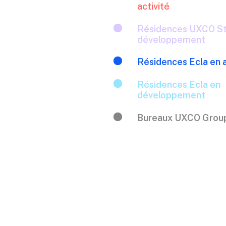
activité

Résidences UXCO St
développement

Résidences Ecla en a

Résidences Ecla en
développement

Bureaux UXCO Grou