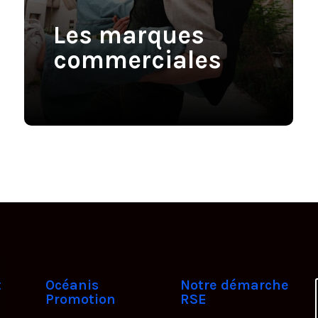
Les marques
commerciales
t
Océanis
Notre démarche
Promotion
RSE