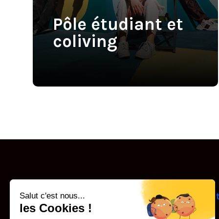
Pôle étudiant et
coliving
Le Groupe
Pôle étudian
et coliving
Notre histoire