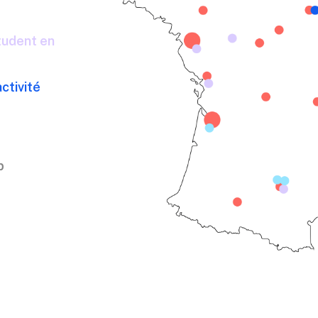
udent en
ctivité
p