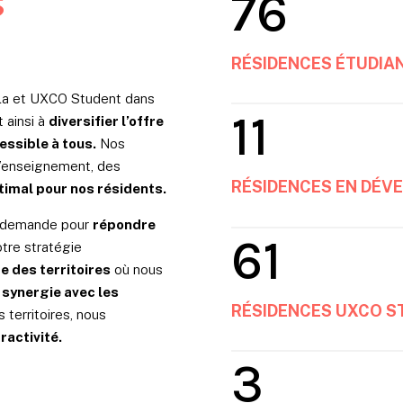
s
76
RÉSIDENCES ÉTUDIAN
la et UXCO Student dans
11
t ainsi à
diversifier l’offre
essible à tous.
Nos
d’enseignement, des
RÉSIDENCES EN DÉV
timal pour nos résidents.
te demande pour
répondre
61
tre stratégie
me des territoires
où nous
 synergie avec les
RÉSIDENCES UXCO S
 territoires, nous
ractivité.
3