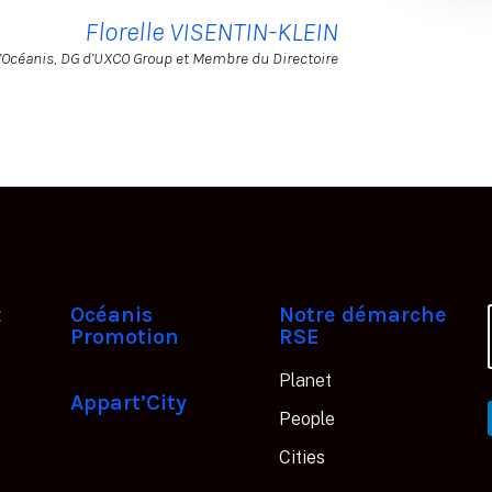
Florelle VISENTIN-KLEIN
’Océanis, DG d’UXCO Group et Membre du Directoire
t
Océanis
Notre démarche
Promotion
RSE
Planet
Appart’City
People
Cities