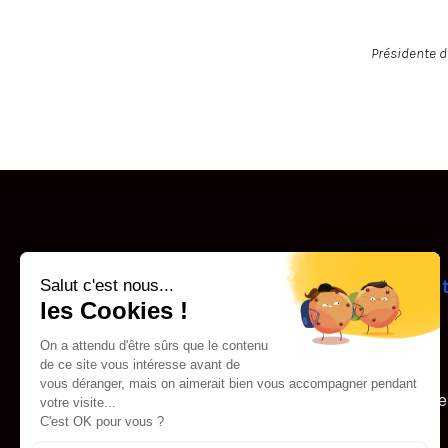
Présidente d
Le Groupe
Pôle étudian
et coliving
Notre histoire
L
es marques
On parle de nous
commerciales
Notre patrimoine
Nous rejoindre