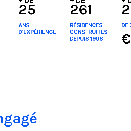
+ DE
+ DE
+ 
25
261
e
ANS
RÉSIDENCES
DE 
D'EXPÉRIENCE
CONSTRUITES
€
DEPUIS 1998
ngagé