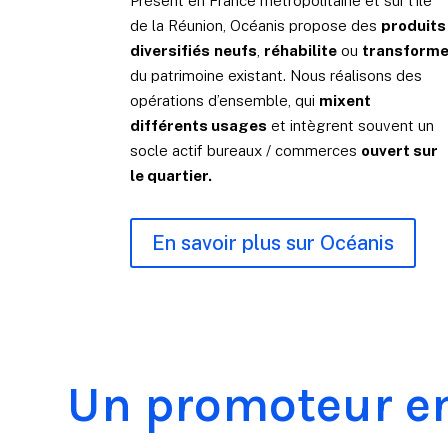
Présent en France métropolitaine et sur l’Ile
de la Réunion, Océanis propose des
produits
diversifiés
neufs
,
réhabilite
ou
transform
du patrimoine existant. Nous réalisons des
opérations d’ensemble, qui
mixent
différents usages
et intègrent souvent un
socle actif bureaux / commerces
ouvert sur
le quartier.
En savoir plus sur Océanis
Un promoteur e